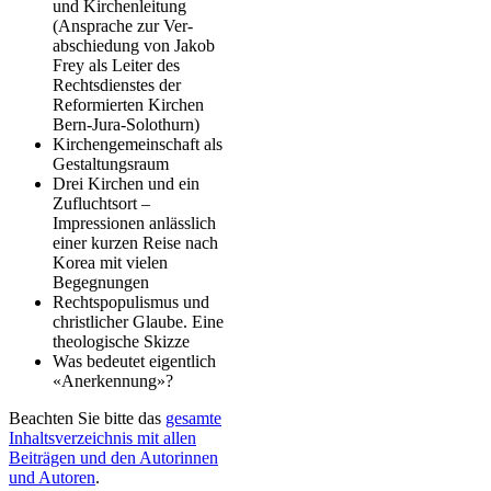
und Kirchen­leitung
(Ansprache zur Ver­
abschiedung von Jakob
Frey als Leiter des
Rechts­dienstes der
Reformierten Kirchen
Bern-Jura-Solothurn)
Kirchen­gemeinschaft als
Gestaltungs­raum
Drei Kirchen und ein
Zufluchtsort –
Impressionen anlässlich
einer kurzen Reise nach
Korea mit vielen
Begegnungen
Rechts­populismus und
christlicher Glaube. Eine
theologische Skizze
Was bedeutet eigentlich
«Anerkennung»?
Beachten Sie bitte das
gesamte
Inhaltsverzeichnis mit allen
Beiträgen und den Autorinnen
und Autoren
.