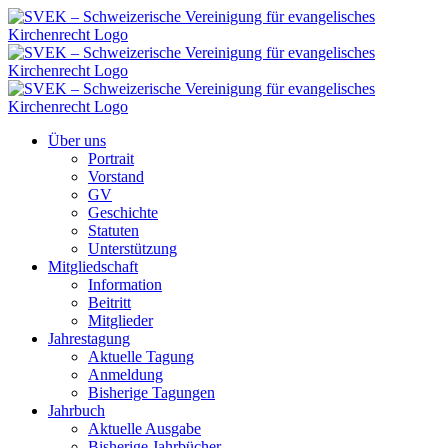
Zum
Inhalt
springen
Über uns
Portrait
Vorstand
GV
Geschichte
Statuten
Unterstützung
Mitgliedschaft
Information
Beitritt
Mitglieder
Jahrestagung
Aktuelle Tagung
Anmeldung
Bisherige Tagungen
Jahrbuch
Aktuelle Ausgabe
Bisherige Jahrbücher