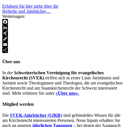
Erfahren Sie hier mehr über die
Beihefte und Jahrbücher…
Weitersagen:
Facebook
LinkedIn
XING
Copy
Link
Email
Teilen
Über uns
In der
Schweizerischen Vereinigung für evangelisches
Kirchenrecht (SVEK)
treffen sich in erster Linie Juristinnen und
Juristen sowie Theologinnen und Theologen, die am evangelischen
Kirchenrecht und am Staatskirchenrecht der Schweiz interessiert
sind. Mehr erfahren Sie unter
«Über uns».
Mitglied werden
Die
SVEK-Jahrbücher (SJKR)
sind gebündeltes Wissen für alle
am Kirchenrecht interessierten Personen. Neue Inputs erhalten Sie
auch an unseren
jährlichen Tagungen
– bei denen der Austausch