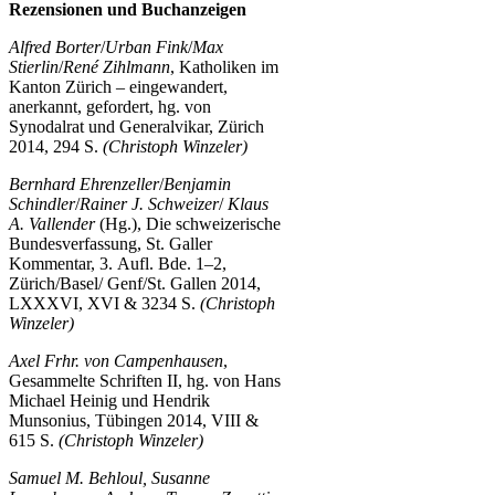
Rezensionen und Buchanzeigen
Alfred Borter
/
Urban Fink
/
Max
Stierlin
/
René Zihlmann
, Katholiken im
Kanton Zürich – eingewandert,
anerkannt, gefordert, hg. von
Synodalrat und Generalvikar, Zürich
2014, 294 S.
(Christoph Winzeler)
Bernhard Ehrenzeller
/
Benjamin
Schindler
/
Rainer J. Schweizer
/
Klaus
A. Vallender
(Hg.), Die schweizerische
Bundesverfassung, St. Galler
Kommentar, 3. Aufl. Bde. 1–2,
Zürich/Basel/ Genf/St. Gallen 2014,
LXXXVI, XVI & 3234 S.
(Christoph
Winzeler)
Axel Frhr. von Campenhausen
,
Gesammelte Schriften II, hg. von Hans
Michael Heinig und Hendrik
Munsonius, Tübingen 2014, VIII &
615 S.
(Christoph Winzeler)
Samuel M. Behloul, Susanne