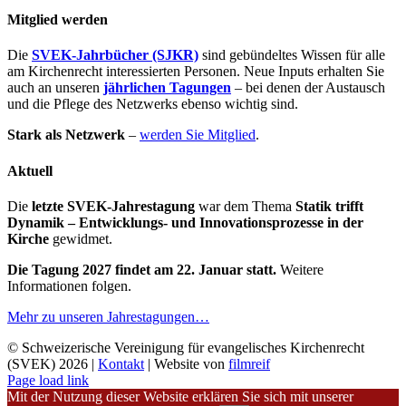
Mitglied werden
Die
SVEK-Jahrbücher (SJKR)
sind gebündeltes Wissen für alle
am Kirchenrecht interessierten Personen. Neue Inputs erhalten Sie
auch an unseren
jährlichen Tagungen
– bei denen der Austausch
und die Pflege des Netzwerks ebenso wichtig sind.
Stark als Netzwerk
–
werden Sie Mitglied
.
Aktuell
Die
letzte SVEK-Jahrestagung
war dem Thema
Statik trifft
Dynamik – Entwicklungs- und Innovationsprozesse in der
Kirche
gewidmet.
Die Tagung 2027 findet am 22. Januar statt.
Weitere
Informationen folgen.
Mehr zu unseren Jahrestagungen…
© Schweizerische Vereinigung für evangelisches Kirchenrecht
(SVEK)
2026 |
Kontakt
| Website von
filmreif
Page load link
Mit der Nutzung dieser Website erklären Sie sich mit unserer