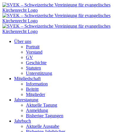
Zum
Inhalt
springen
Über uns
Portrait
Vorstand
GV
Geschichte
Statuten
Unterstützung
Mitgliedschaft
Information
Beitritt
Mitglieder
Jahrestagung
Aktuelle Tagung
Anmeldung
Bisherige Tagungen
Jahrbuch
Aktuelle Ausgabe
Bisherige Jahrbücher